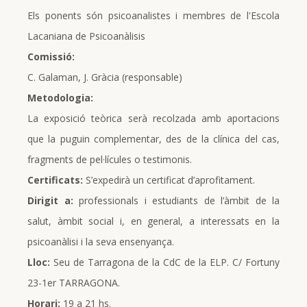
Els ponents són psicoanalistes i membres de l'Escola
Lacaniana de Psicoanàlisis
Comissió:
C. Galaman, J. Gràcia (responsable)
Metodologia:
La exposició teòrica serà recolzada amb aportacions
que la puguin complementar, des de la clínica del cas,
fragments de pel·lícules o testimonis.
Certificats:
S’expedirà un certificat d’aprofitament.
Dirigit a:
professionals i estudiants de l’àmbit de la
salut, àmbit social i, en general, a interessats en la
psicoanàlisi i la seva ensenyança.
Lloc:
Seu de Tarragona de la CdC de la ELP. C/ Fortuny
23-1er TARRAGONA.
Horari:
19 a 21 hs.