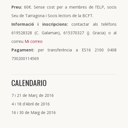
Preu:
60€. Sense cost per a membres de l’ELP, socis
Seu de Tarragona i Socis lectors de la BCFT.
Informació i inscripcions:
contactar als telèfons
619528328 (C. Galaman), 615370327 (J. Gracia) o al
correu
Mi correo
Pagament:
per transferència a ES16 2100 0408
730200114569
CALENDARIO
7 i 21 de Març de 2016
4 i 18 d'Abril de 2016
16 i 30 de Maig de 2016