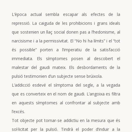
L’època actual sembla escapar als efectes de la
repressió. La caiguda de les prohibicions i grans ideals
que sostenien un llaç social donen pas a l’hedonisme, al
narcisisme i a la permissivitat. El “No hi ha límits” i el “tot
és possible” porten a l’imperatiu de la satisfacció
immediata. Els símptomes posen al descobert el
malestar del gaudi mateix. Els desbordaments de la
pulsió testimonien d’un subjecte sense brúixola.
L’addicció esdevé el símptoma del segle, a la vegada
que es converteix en el nom de gaudi. L’angoixa es filtra
en aquests símptomes al confrontar al subjecte amb
l’excés.
Tot objecte pot tornar-se addictiu en la mesura que és
sol·licitat per la pulsió. Tindrà el poder d’induir a la