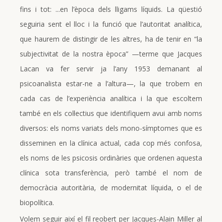
fins i tot: ...en l’època dels lligams líquids. La qüestió
seguiria sent el lloc i la funció que l’autoritat analítica,
que haurem de distingir de les altres, ha de tenir en “la
subjectivitat de la nostra època” —terme que Jacques
Lacan va fer servir ja l’any 1953 demanant al
psicoanalista estar-ne a l’altura—, la que trobem en
cada cas de l’experiència analítica i la que escoltem
també en els col·lectius que identifiquem avui amb noms
diversos: els noms variats dels mono-símptomes que es
disseminen en la clínica actual, cada cop més confosa,
els noms de les psicosis ordinàries que ordenen aquesta
clínica sota transferència, però també el nom de
democràcia autoritària, de modernitat líquida, o el de
biopolítica.
Volem seguir així el fil reobert per Jacques-Alain Miller al