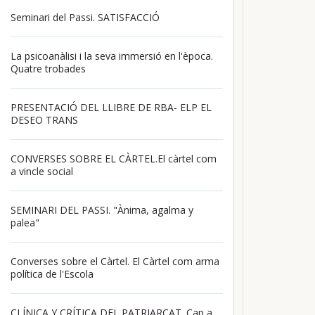
Seminari del Passi. SATISFACCIÓ
La psicoanàlisi i la seva immersió en l'època.
Quatre trobades
PRESENTACIÓ DEL LLIBRE DE RBA- ELP EL
DESEO TRANS
CONVERSES SOBRE EL CÀRTEL.El càrtel com
a vincle social
SEMINARI DEL PASSI. "Ànima, agalma y
palea"
Converses sobre el Càrtel. El Càrtel com arma
política de l'Escola
CLÍNICA Y CRÍTICA DEL PATRIARCAT. Cap a