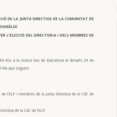
CI
Ó DE LA JUNTA DIRECTIVA DE LA COMUNITAT DE
COAN
À
LISI
PER
L'ELECCI
Ó
DEL DIRECTOR/A I DELS
MEMBRES DE
drà lloc a la nostra Seu de Barcelona el dimarts 29 de
l dia que segueix:
 de l'ELP i membres de la Junta Directiva de la CdC de
irectiva de la CdC de l'ELP.