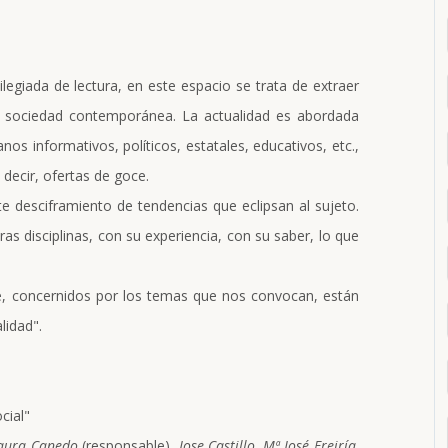
egiada de lectura, en este espacio se trata de extraer
la sociedad contemporánea. La actualidad es abordada
 informativos, políticos, estatales, educativos, etc.,
decir, ofertas de goce.
te desciframiento de tendencias que eclipsan al sujeto.
s disciplinas, con su experiencia, con su saber, lo que
ue, concernidos por los temas que nos convocan, están
lidad".
cial"
Laura Canedo
(responsable),
Jose Castillo, Mª José Freiría,