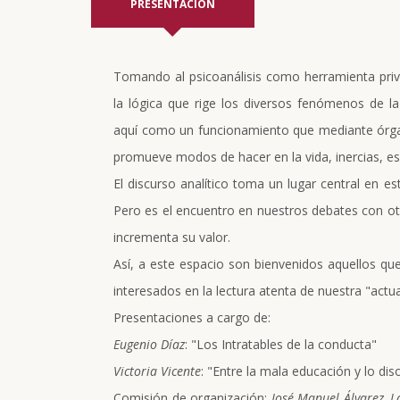
PRESENTACIÓN
Tomando al psicoanálisis como herramienta privil
la lógica que rige los diversos fenómenos de 
aquí como un funcionamiento que mediante órganos
promueve modos de hacer en la vida, inercias, es 
El discurso analítico toma un lugar central en es
Pero es el encuentro en nuestros debates con otra
incrementa su valor.
Así, a este espacio son bienvenidos aquellos q
interesados en la lectura atenta de nuestra "actua
Presentaciones a cargo de:
Eugenio Díaz
: "Los Intratables de la conducta"
Victoria Vicente
: "Entre la mala educación y lo diso
Comisión de organización:
José Manuel Álvarez, 